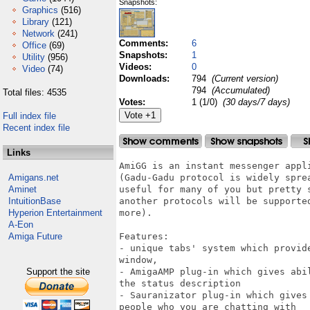
Snapshots:
Graphics
(516)
Library
(121)
Network
(241)
Comments:
6
Office
(69)
Snapshots:
1
Utility
(956)
Videos:
0
Video
(74)
Downloads:
794
(Current version)
794
(Accumulated)
Total files: 4535
Votes:
1 (1/0)
(30 days/7 days)
Full index file
Recent index file
Links
AmiGG is an instant messenger application which can handle Gadu-Gadu protocol
(Gadu-Gadu protocol is widely spreaded in Poland). Right now AmiGG may not be
useful for many of you but pretty soon plugin system will be implemented and
another protocols will be supported (Jabber, Tlen (also known in Poland) and
more).

Features:
- unique tabs' system which provides carrying on many chats in one single
window,
- AmigaAMP plug-in which gives ability to bring the name of the played song into
the status description
- Sauranizator plug-in which gives ability to check IP or client version of
people who you are chatting with
- display of animated smiley
- ability to send files through the protocol
- POP3 module which gives ability to check e-mails
- enhanced and constantly improved preferences system which gives ability to
adjust the look of the application to your needs and favours
- display of the photo of person who you are chatting with.
- internet update function which can download and install any new version of
AmiGG which is available.

Requirements are: AmigaOS 3.x, AmigaOS 4.0 or MorphOS (three different native
versions are available in the archive), MUI 3.8 (or higher), some MUI classes
(TextInput, TextEditor, NList, NFloattext, NListview, Busy, Toolbar), wbstart
library (for internet update function), openurl library (optionally), Play16
(optionally). AmiGG is distributed in polish and english language versions.
People who want to create other language versions are welcome and should contact
the author. People who are interested in this application should consider to
download it and give it a try. To encourage you to give this tool a try, you
should look at the screenshots.

There is also a contest for creating default logo and graphical theme (buttons,
toolbars, icons) of AmiGG. Contributed artwork should be your own idea, no
copying or remaked. Size and format reasonable, commonly used. Everyone who is
interested can send his/her work to konkurs(AT)amigg.ppa.pl. You may send more
than one contribution. The deadline is on 20th May 2006. The winner will be
announced on 27th May 2006. Prizes are waiting for the author of the best set of
graphics and the next three runner-ups.

Polish Change Log:

-Wersja 0.43.114

-Wlasciwie tylko poprawki bledow; nowych opcji dostepnych dla
userow jest niewiele. Poprawki najwazniejszych bledow zgloszonych
na bugtracker, optymalizacje predkosciowe i pamieciowe.
Przeniesienie zrodel z GCC 2.95.3 w przypadku m68k na wersje 3.4.3,
co powinno zaowocowac niewielkim przyrostem predkosci.
Od wersji .114 rownolegle jest kompilowana rowniez wersja pod
system AmigaOS4.
Wersja .114 posiada rowniez pelna obsluge lokalizacji (dostepne sa
pliki .ct i .cd, jak rowniez sam skompilowany plik lokalizacyjny).
Sam plik (aktualny) dostepny jest rowniez pod adresem:
http://amigg.integradesign.org/AmiGG.catalog
W kod wkompilowana jest obsluga protokolu tlen, ale domyslnie jest
ona wylaczona - niestety z tym bedzie jeszcze "troche" pracy.
Implementacja nowego protokolu to nie takie "hop siup".
Ponownie dzialaja opcje rejestracji nowych uzytkownikow (zmiany
zwiazane z GaduGadu 7.0).
Generalnie powinno byc lepiej, stabilniej i szybciej. :)

-Wersja 0.43.113

-Wewnetrzna wersja testowa.

-Wersja 0.43.112

-Poprawki w klasie obslugujacej archiwum rozmow - jest
szybsza, bardziej funkcjonalna (dziala wyszukiwarka w calym
archiwum), i generalnie lepsza. Tu podziekowania naleza sie
Maag^da, dzieki ktoremu wyglada i dziala ona tak, jak teraz,
-Poprawki:
-Dzialanie zakladek (przelaczanie sie, reakcja na
zmiany statusu, wypelnianie boldem, stala szerokosc,
odpowiednie ciecie zbyt dlugich nickow wewnatrz,
odpowiedni layout w zaleznosci od wielkosci okna rozmowy,
poprawny opis wewnatrz dymka pomocy),
-Wewnetrzne optymalizacje:
-mniej pamieci na starcie i w trakcie pracy programu,
-kazde okno rozmowy (lub zakladka) ma wlasny pool
dla tresci rozmow, ktory w obecnej wersji mozna czyscic
przyciskiem czyszczacym okno rozmowy (a nie tylko
udajacym ze to robi, jak dotychczas),
-Zwiekszenie predkosci dzialania w przypadku dluzszych 
rozmow,
-Dodanie do konfiguracji mozliwosci zdefiniowania ile
maksymalnie moze byc wyswietlanych linii w oknie rozmowy,
-Opis przycisku "status" zmienia sie poprawnie w zaleznosci
od wybranej opcji (pokazuj status rowniez slownie),
-Koperta na liscie kontaktow jest poprawnie obslugiwana
w sytuacji gdy amigg utraci polaczenie/zostanie rozlaczone,
-Podczas autoupdate amigg pokazuje
Amigans.net
Aminet
IntuitionBase
Hyperion Entertainment
A-Eon
Amiga Future
Support the site