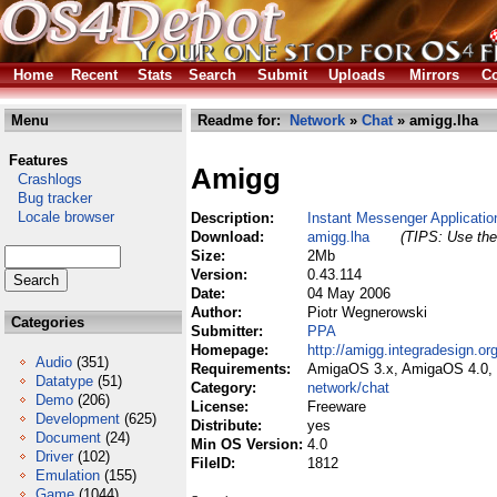
Home
Recent
Stats
Search
Submit
Uploads
Mirrors
Co
Menu
Readme for:
Network
»
Chat
» amigg.lha
Features
Amigg
Crashlogs
Bug tracker
Locale browser
Description:
Instant Messenger Applicatio
Download:
amigg.lha
(TIPS: Use the 
Size:
2Mb
Version:
0.43.114
Date:
04 May 2006
Author:
Piotr Wegnerowski
Categories
Submitter:
PPA
Homepage:
http://amigg.integradesign.org
Audio
(351)
Requirements:
AmigaOS 3.x, AmigaOS 4.0
Datatype
(51)
Category:
network/chat
Demo
(206)
License:
Freeware
Development
(625)
Distribute:
yes
Document
(24)
Min OS Version:
4.0
Driver
(102)
FileID:
1812
Emulation
(155)
Game
(1044)