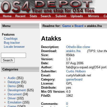
Home
Recent
Stats
Search
Submit
Uploads
Mirrors
Co
Menu
Readme for:
Game
»
Board
» atakks.lha
Features
Atakks
Crashlogs
Bug tracker
Locale browser
Description:
Othello-like clone
Download:
atakks.lha
(TIPS: Use the
Size:
856kb
Version:
1.0
Date:
07 Aug 2006
Author:
fab@gcu-squad.org(OS4 port 
Categories
Submitter:
Curtis Holborn
Email:
curtyh/talktalk net
Audio
(351)
Category:
game/board
Datatype
(51)
License:
GPL
Demo
(206)
Distribute:
yes
Development
(625)
Min OS Version:
4.0
Document
(24)
FileID:
1962
Driver
(102)
Emulation
(155)
Comments:
0
Game
(1043)