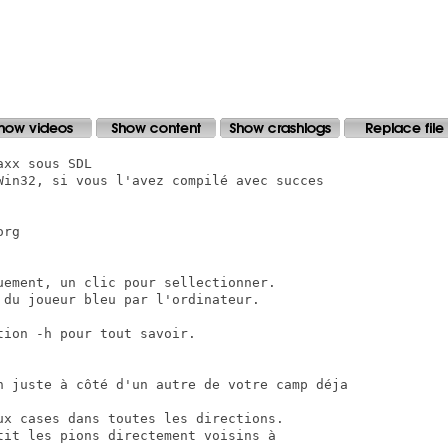
xx sous SDL

Win32, si vous l'avez compilé avec succes

rg

ement, un clic pour sellectionner.

du joueur bleu par l'ordinateur.

ion -h pour tout savoir.

n juste à côté d'un autre de votre camp déja

ux cases dans toutes les directions.

it les pions directement voisins à
