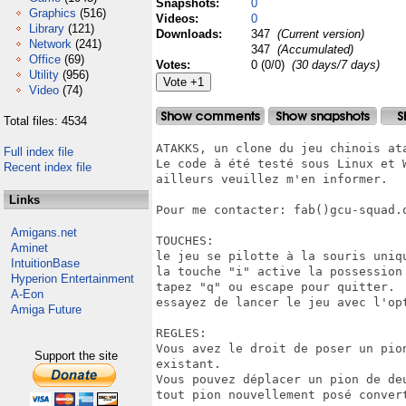
Snapshots:
0
Graphics
(516)
Videos:
0
Library
(121)
Downloads:
347
(Current version)
Network
(241)
347
(Accumulated)
Office
(69)
Votes:
0 (0/0)
(30 days/7 days)
Utility
(956)
Video
(74)
Total files: 4534
ATAKKS, un clone du jeu chinois ata
Full index file
Le code à été testé sous Linux et 
Recent index file
ailleurs veuillez m'en informer.

Links
Pour me contacter: fab()gcu-squad.o
Amigans.net
TOUCHES:

Aminet
le jeu se pilotte à la souris uniqu
IntuitionBase
la touche "i" active la possession 
Hyperion Entertainment
tapez "q" ou escape pour quitter.

A-Eon
essayez de lancer le jeu avec l'opt
Amiga Future
REGLES:

Vous avez le droit de poser un pio
Support the site
existant.

Vous pouvez déplacer un pion de de
tout pion nouvellement posé convert