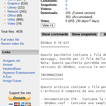
Comments:
0
Graphics
(516)
Snapshots:
0
Library
(121)
Videos:
0
Network
(241)
Downloads:
325
(Current version)
Office
(69)
353
(Accumulated)
Utility
(956)
Votes:
0 (0/0)
(30 days/7 days)
Video
(74)
Total files: 4535
Full index file
DOSBox 0.74 GIT

Recent index file
===============

Links
Questo pacchetto contiene i file d
messaggi, nonchè per il file della 
Amigans.net
Nota: Questo pacchetto potrebbe no
Aminet
versioni di DOSBox, scarica la vers
IntuitionBase
Hyperion Entertainment
INFORMAZIONI

A-Eon
============

Amiga Future
Questo archivio contiene i file pe
L'archivio è composta da una sotto 
Support the site
- Documentation ITA - Contiene la t
- DOSBox.conf - Contiene una sempl