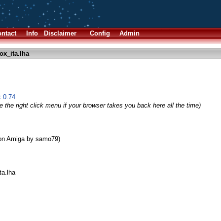
ntact
Info
Disclaimer
Config
Admin
x_ita.lha
x 0.74
 the right click menu if your browser takes you back here all the time)
 on Amiga by samo79)
ta.lha