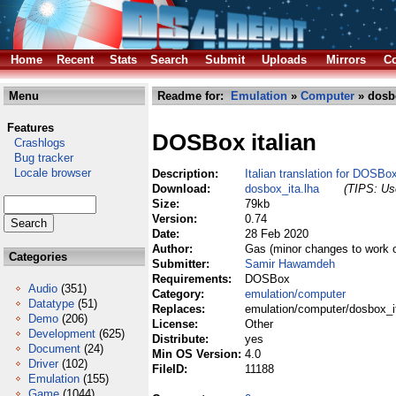
Home
Recent
Stats
Search
Submit
Uploads
Mirrors
Co
Menu
Readme for:
Emulation
»
Computer
» dosbo
Features
DOSBox italian
Crashlogs
Bug tracker
Locale browser
Description:
Italian translation for DOSBo
Download:
dosbox_ita.lha
(TIPS: Use
Size:
79kb
Version:
0.74
Date:
28 Feb 2020
Author:
Gas (minor changes to work
Categories
Submitter:
Samir Hawamdeh
Requirements:
DOSBox
Audio
(351)
Category:
emulation/computer
Datatype
(51)
Replaces:
emulation/computer/dosbox_i
Demo
(206)
License:
Other
Development
(625)
Distribute:
yes
Document
(24)
Min OS Version:
4.0
Driver
(102)
FileID:
11188
Emulation
(155)
Game
(1044)