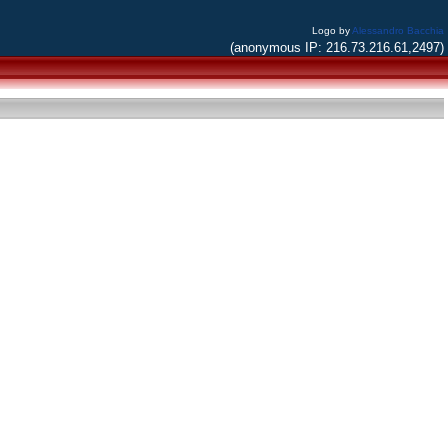
Logo by
Alessandro Bacchia
(anonymous IP: 216.73.216.61,2497)